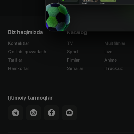
Biz haqimizda
Katalog
Kontaktlar
TV
Multfilmlar
Qo'llab-quvvatlash
Sport
Live
Tariflar
Filmlar
Anime
Hamkorlar
Seriallar
iTrack.uz
Ijtimoiy tarmoqlar