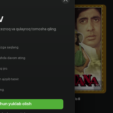
V
tezroq va qulayroq tomosha qiling.
gizga saqlang.
ishda davom eting.
 ijro.
 ajoyib tasvir.
12
+
16
+
ing.
зни бывает
Верные друзья
hun yuklab olish
Obuna