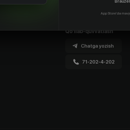
Brauzer
App Store'da mavj
Qo'llab-quvvatlash
Chatga yozish
71-202-4-202