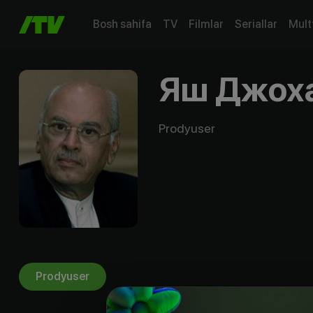
Bosh sahifa
TV
Filmlar
Seriallar
Mult
Яш Джох
Prodyuser
Prodyuser