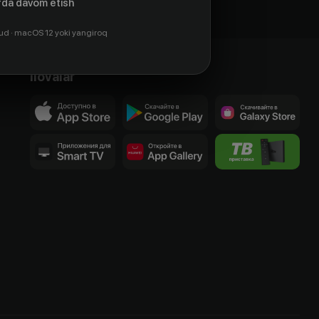
da davom etish
ud · macOS 12 yoki yangiroq
Ilovalar