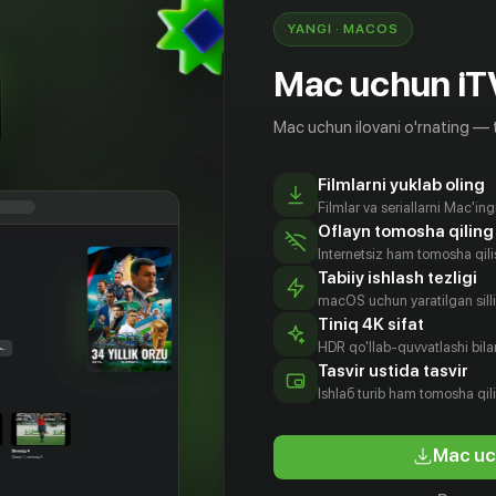
YANGI · MACOS
Mac uchun iT
Mac uchun ilovani o'rnating — 
Filmlarni yuklab oling
Filmlar va seriallarni Mac'in
Oflayn tomosha qiling
Internetsiz ham tomosha qil
Tabiiy ishlash tezligi
macOS uchun yaratilgan silliq
Tiniq 4K sifat
HDR qo'llab-quvvatlashi bilan
Tasvir ustida tasvir
12
+
16
+
Ishlаб turib ham tomosha qil
Наступит завтра или нет?
Все в жи
Mac uc
Obuna
Bepul