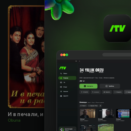
12
+
И в печали, и в радости...
O'tkinchi dunyo
Obuna
Obuna