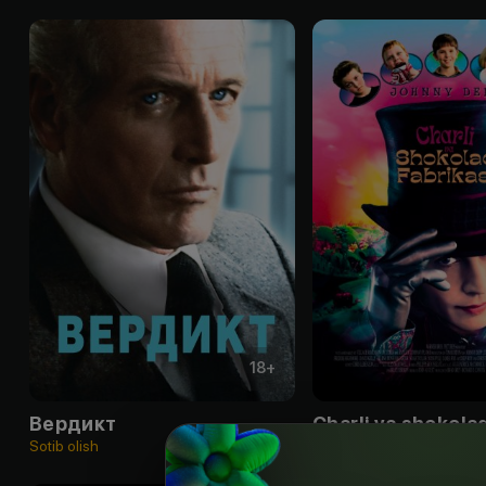
18
+
Вердикт
Charli va shokolad
Sotib olish
Obuna