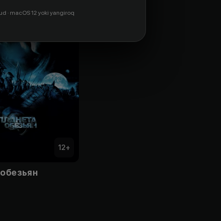
ud · macOS 12 yoki yangiroq
12
+
 обезьян