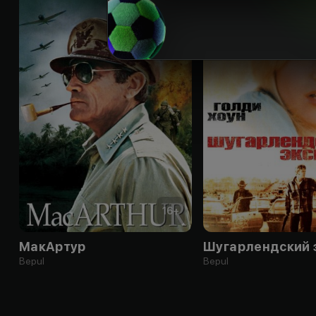
16
+
МакАртур
Шугарлендский 
Bepul
Bepul