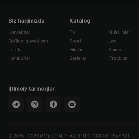
Biz haqimizda
Katalog
Kontaktlar
TV
Multfilmlar
Qo'llab-quvvatlash
Sport
Live
Tariflar
Filmlar
Anime
Hamkorlar
Seriallar
iTrack.uz
Ijtimoiy tarmoqlar
©
2015
-
2026
iTV (LLC ALPHAZET TECHNOLOGIES).
v
1.52.1