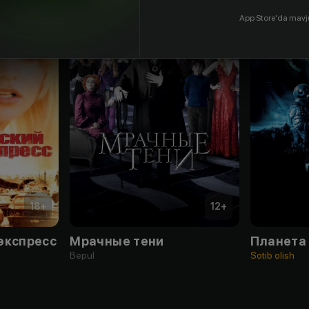
App Store'da mavj
18
+
12
+
экспресс
Мрачные тени
Планета
Bepul
Sotib olish