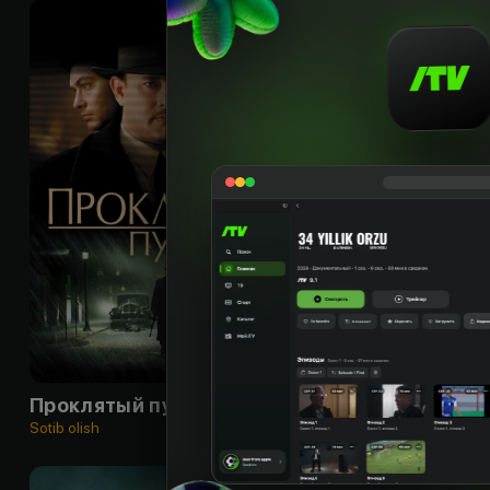
18
+
Проклятый путь
Столкновение с
Sotib olish
Sotib olish