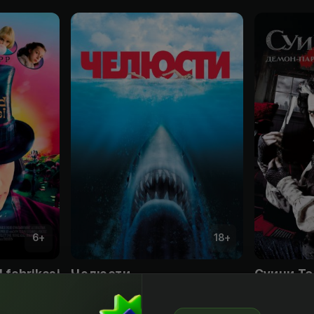
6
+
18
+
 fabrikasi
Челюсти
Obuna
Obuna