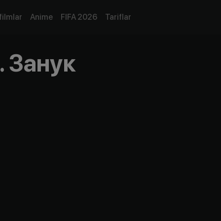
filmlar
Anime
FIFA 2026
Tariflar
. Занук