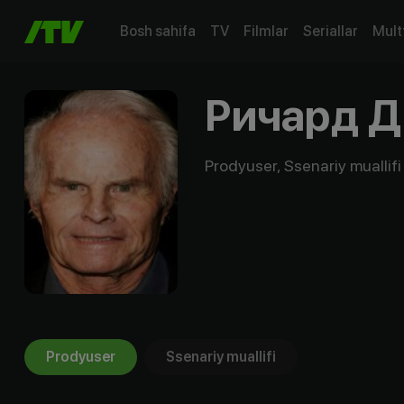
Bosh sahifa
TV
Filmlar
Seriallar
Mult
Ричард Д
Prodyuser, Ssenariy muallifi
Prodyuser
Ssenariy muallifi