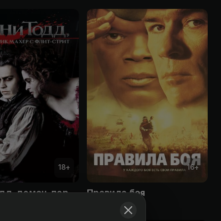
18
+
16
+
Суини Тодд, демон-парикмахер с Флит-стрит
Правила боя
Obuna