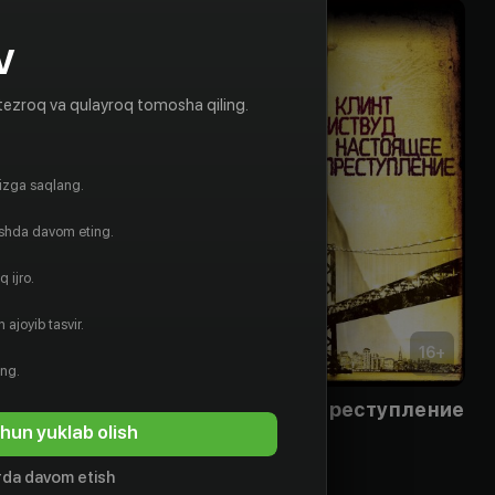
V
tezroq va qulayroq tomosha qiling.
gizga saqlang.
ishda davom eting.
 ijro.
 ajoyib tasvir.
18
+
16
+
ing.
 2
Настоящее преступление
hun yuklab olish
Bepul
da davom etish