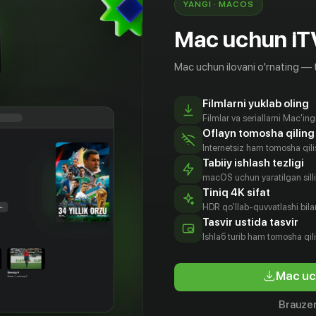
YANGI · MACOS
Mac uchun iT
Mac uchun ilovani o'rnating — 
Filmlarni yuklab oling
Filmlar va seriallarni Mac'in
Oflayn tomosha qiling
Internetsiz ham tomosha qil
Tabiiy ishlash tezligi
macOS uchun yaratilgan silliq
Tiniq 4K sifat
HDR qo'llab-quvvatlashi bilan
Tasvir ustida tasvir
16
+
12
+
Ishlаб turib ham tomosha qil
 бездной
Кокон
Челюсти
Mac uc
Bepul
Obuna
Brauzer