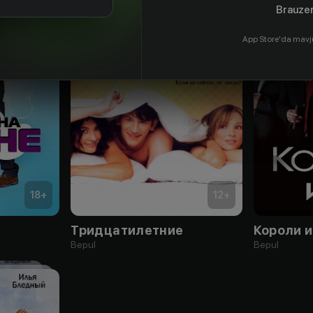
Brauzer
App Store'da mavj
18
+
12
+
Тридцатилетние
Короли 
Bepul
Bepul