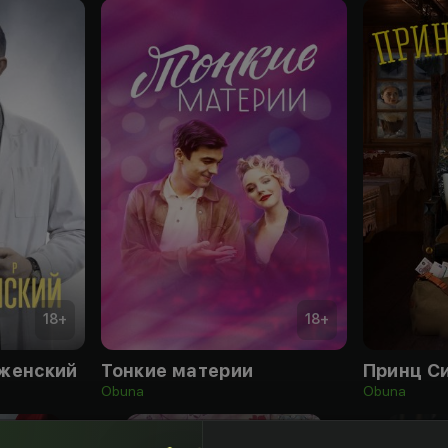
18
+
18
+
женский
Тонкие материи
Принц С
Obuna
Obuna