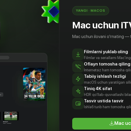
YANGI · MACOS
Mac uchun iT
Mac uchun ilovani o'rnating — 
Filmlarni yuklab oling
Filmlar va seriallarni Mac'in
Oflayn tomosha qiling
Internetsiz ham tomosha qil
Tabiiy ishlash tezligi
macOS uchun yaratilgan silliq
16
+
16
+
Tiniq 4K sifat
HDR qo'llab-quvvatlashi bilan
Tasvir ustida tasvir
Бедная Настя
Абрикол
Ishlаб turib ham tomosha qil
Obuna
Obuna
Mac uc