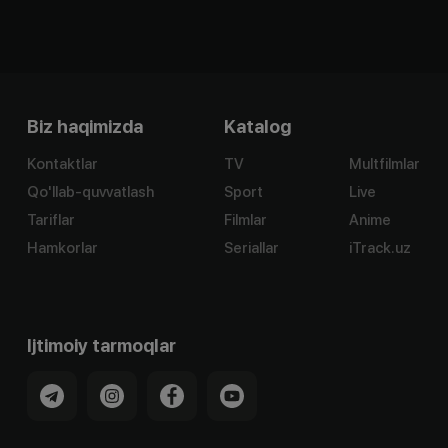
Biz haqimizda
Katalog
Kontaktlar
TV
Multfilmlar
Qo'llab-quvvatlash
Sport
Live
Tariflar
Filmlar
Anime
Hamkorlar
Seriallar
iTrack.uz
Ijtimoiy tarmoqlar