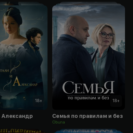
18
+
18
+
и Александр
Семья по правилам и без
Obuna