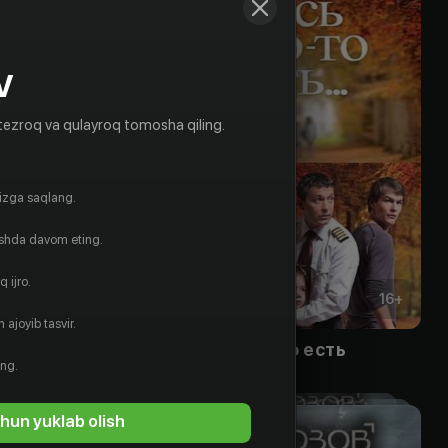
V
tezroq va qulayroq tomosha qiling.
gizga saqlang.
ishda davom eting.
 ijro.
16
+
16
+
 ajoyib tasvir.
ь
Здесь кто-то есть
ing.
Bepul
hun yuklab olish