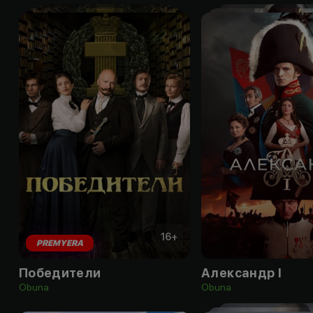
16
+
PREMYERA
Победители
Александр I
Obuna
Obuna