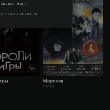
da davom etish
ud · macOS 12 yoki yangiroq
16
+
18
+
игры
Морозов
Obuna