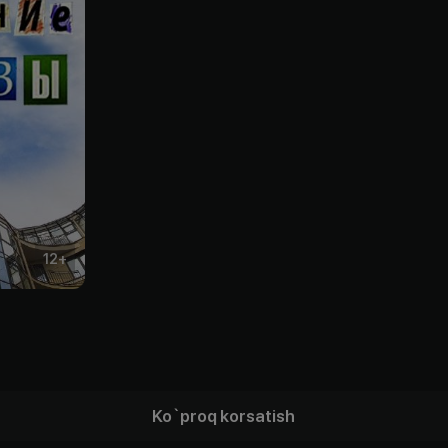
12
+
Ko`proq korsatish