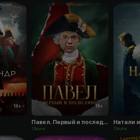
18
+
18
+
Павел. Первый и последний
Натали 
Obuna
Obuna