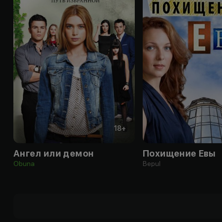
18
+
Ангел или демон
Похищение Евы
Obuna
Bepul