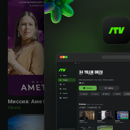
16
+
Миссия: Аметист
Елизавета
Obuna
Obuna