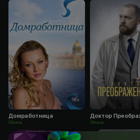
16
+
Домработница
Доктор Преобра
Obuna
Obuna