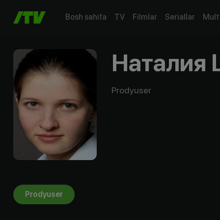
Bosh sahifa
TV
Filmlar
Seriallar
Mult
Наталия
Prodyuser
Prodyuser