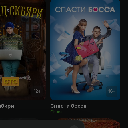
12
+
16
+
ибири
Спасти босса
Obuna