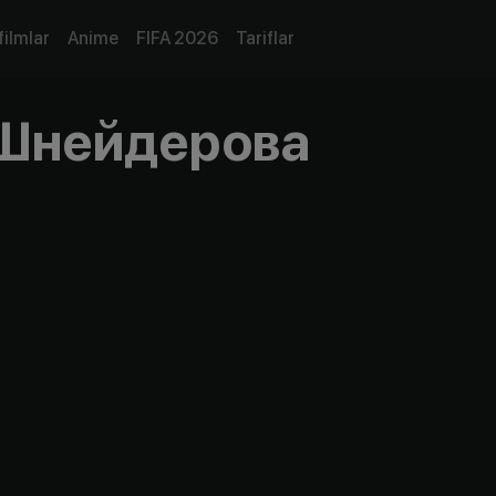
filmlar
Anime
FIFA 2026
Tariflar
 Шнейдерова