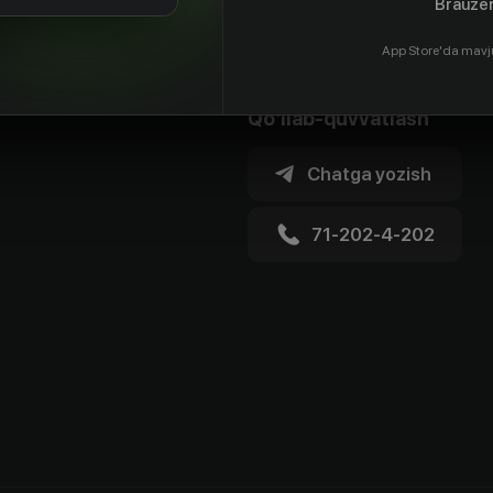
Brauzer
App Store'da mavj
Qo'llab-quvvatlash
Chatga yozish
71-202-4-202