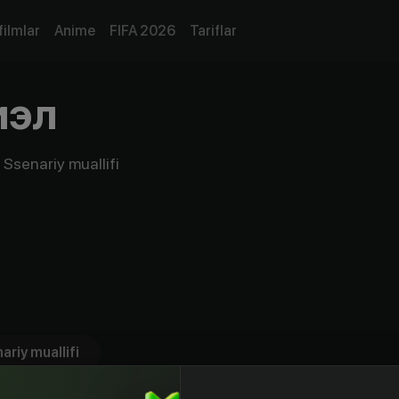
filmlar
Anime
FIFA 2026
Tariflar
иэл
 Ssenariy muallifi
ariy muallifi