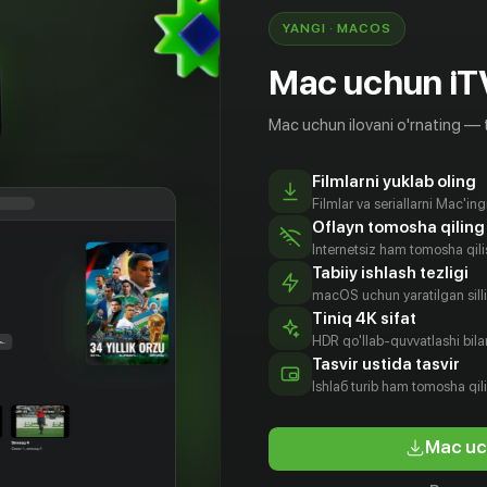
YANGI · MACOS
Mac uchun iT
Mac uchun ilovani o'rnating — 
Filmlarni yuklab oling
Filmlar va seriallarni Mac'in
Oflayn tomosha qiling
Internetsiz ham tomosha qil
Tabiiy ishlash tezligi
macOS uchun yaratilgan silliq
Tiniq 4K sifat
HDR qo'llab-quvvatlashi bilan
Tasvir ustida tasvir
Ishlаб turib ham tomosha qil
Mac uc