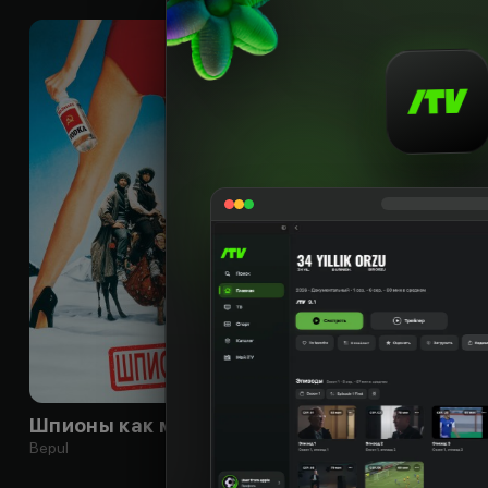
12
+
Шпионы как мы
Bepul