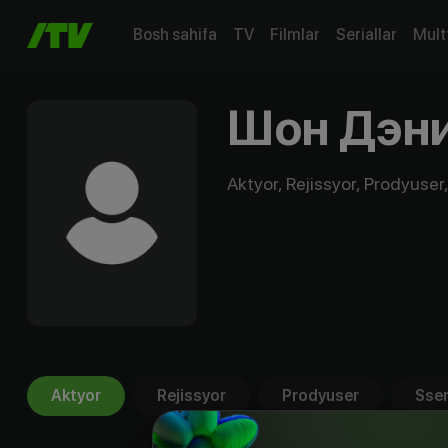
Bosh sahifa
TV
Filmlar
Seriallar
Mult
Шон Дэн
Aktyor, Rejissyor, Prodyuser,
Aktyor
Rejissyor
Prodyuser
Ssen