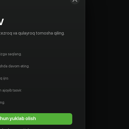
V
tezroq va qulayroq tomosha qiling.
gizga saqlang.
ishda davom eting.
 ijro.
 ajoyib tasvir.
ing.
hun yuklab olish