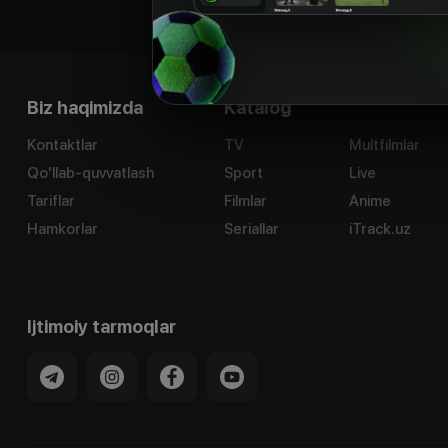
Biz haqimizda
Katalog
Kontaktlar
TV
Multfilmlar
Qo'llab-quvvatlash
Sport
Live
Tariflar
Filmlar
Anime
Hamkorlar
Seriallar
iTrack.uz
Ijtimoiy tarmoqlar