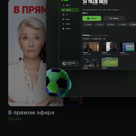
18
+
В прямом эфире
Obuna