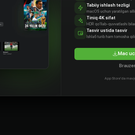
Tabiiy ishlash tezligi
macOS uchun yaratilgan silliq
Tiniq 4K sifat
HDR qo'llab-quvvatlashi bilan
Tasvir ustida tasvir
Ishlаб turib ham tomosha qil
Mac uc
Brauzer
App Store'da mavj