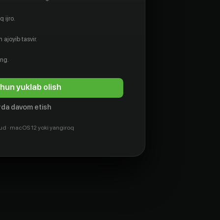
 ijro.
 ajoyib tasvir.
ing.
hun yuklab olish
da davom etish
ud · macOS 12 yoki yangiroq