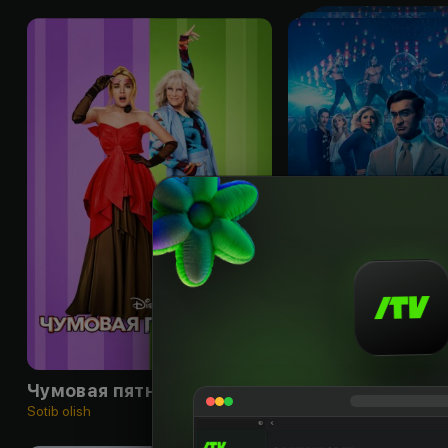
16
+
Чумовая пятница 2
Sotib olish
Obuna