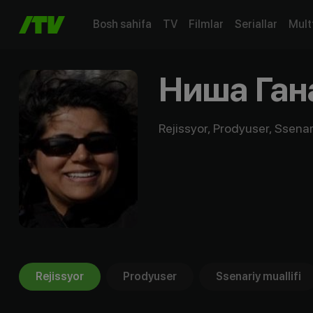
Bosh sahifa
TV
Filmlar
Seriallar
Mult
Ниша Ган
Rejissyor, Prodyuser, Ssenari
Rejissyor
Prodyuser
Ssenariy muallifi