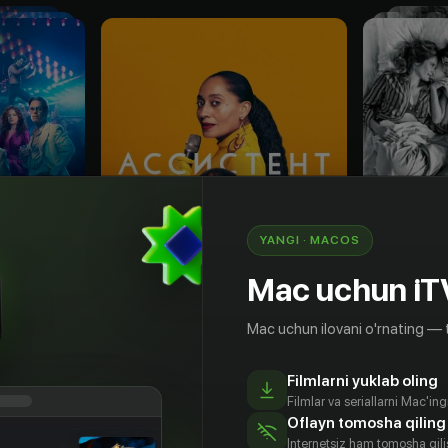
YANGI · MACOS
Mac uchun iT
Mac uchun ilovani o'rnating — 
18
+
12
+
Filmlarni yuklab oling
Добро пожаловать в Чиппендейлс
Ассистент звезды
Ты, Я, Он
Filmlar va seriallarni Mac'in
Bepul
Obuna
Oflayn tomosha qiling
Internetsiz ham tomosha qil