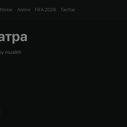
filmlar
Anime
FIFA 2026
Tariflar
атра
y muallifi