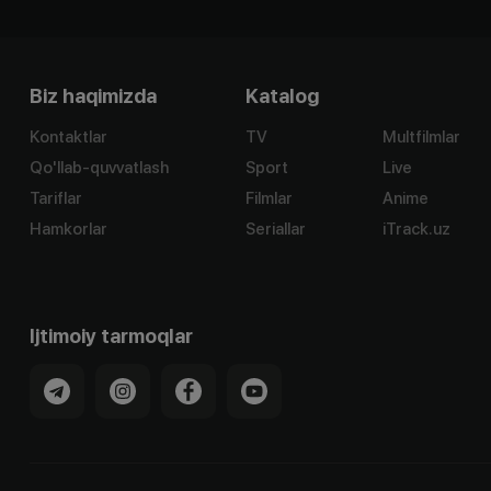
Biz haqimizda
Katalog
Kontaktlar
TV
Multfilmlar
Qo'llab-quvvatlash
Sport
Live
Tariflar
Filmlar
Anime
Hamkorlar
Seriallar
iTrack.uz
Ijtimoiy tarmoqlar