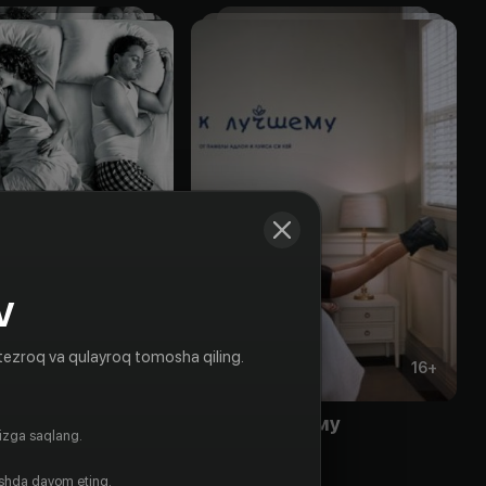
V
tezroq va qulayroq tomosha qiling.
16
+
16
+
а
Все к лучшему
gizga saqlang.
Obuna
ishda davom eting.