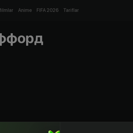
filmlar
Anime
FIFA 2026
Tariflar
иффорд