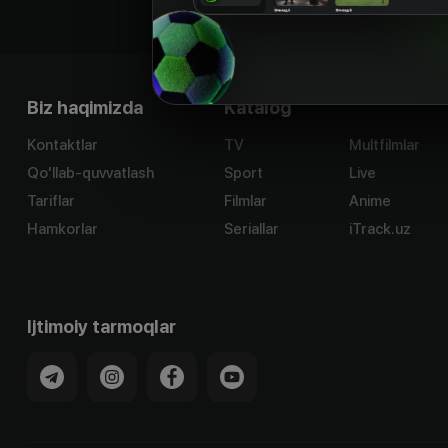
Biz haqimizda
Katalog
Kontaktlar
TV
Multfilmlar
Qo'llab-quvvatlash
Sport
Live
Tariflar
Filmlar
Anime
Hamkorlar
Seriallar
iTrack.uz
Ijtimoiy tarmoqlar