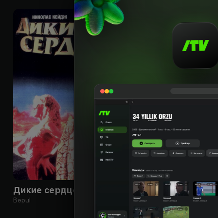
18
+
Дикие сердцем
Шоссе в никуда
Bepul
Bepul