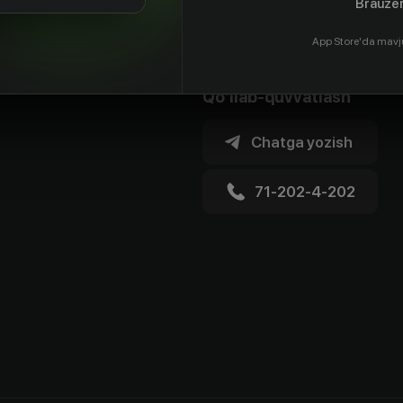
Brauzer
App Store'da mavj
Qo'llab-quvvatlash
Chatga yozish
71-202-4-202