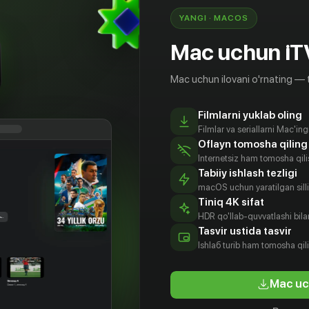
YANGI · MACOS
Mac uchun iT
Mac uchun ilovani o'rnating — 
Filmlarni yuklab oling
Filmlar va seriallarni Mac'in
Oflayn tomosha qiling
Internetsiz ham tomosha qil
Tabiiy ishlash tezligi
macOS uchun yaratilgan silliq
Tiniq 4K sifat
HDR qo'llab-quvvatlashi bilan
Tasvir ustida tasvir
18
+
Ishlаб turib ham tomosha qil
Mac uc