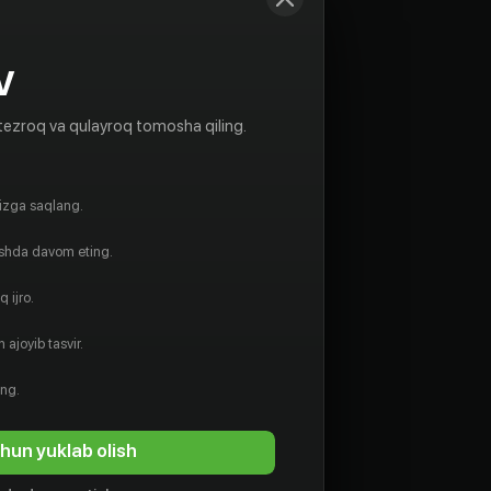
V
tezroq va qulayroq tomosha qiling.
gizga saqlang.
ishda davom eting.
 ijro.
 ajoyib tasvir.
ing.
hun yuklab olish