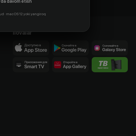
da davom etish
ud · macOS 12 yoki yangiroq
Ilovalar