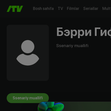
Bosh sahifa
TV
Filmlar
Seriallar
Mult
Бэрри Г
Ssenariy muallifi
Ssenariy muallifi