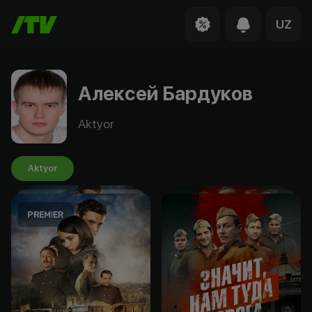
UZ
Алексей Бардуков
Aktyor
Aktyor