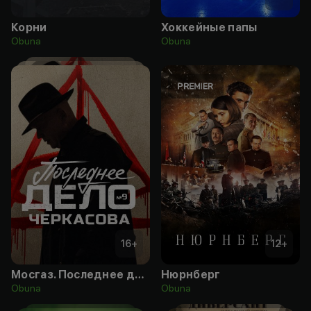
Корни
Хоккейные папы
Obuna
Obuna
16
+
12
+
Мосгаз. Последнее дело Черкасова. Дело №9
Нюрнберг
Obuna
Obuna