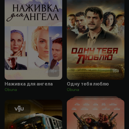
16
+
16
+
Наживка для ангела
Одну тебя люблю
Obuna
Obuna