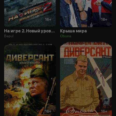
16
+
18
+
На игре 2. Новый уровень
Крыша мира
Bepul
Obuna
16
+
16
+