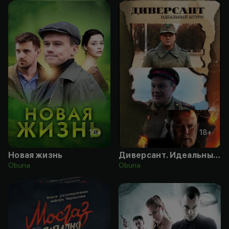
16
+
18
+
Новая жизнь
Диверсант. Идеальный штурм
Obuna
Obuna