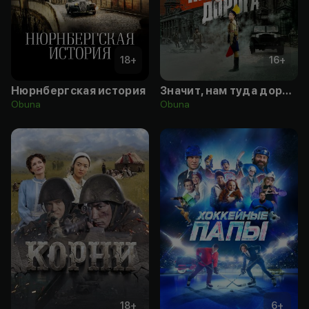
18
+
16
+
Нюрнбергская история
Значит, нам туда дорога
Obuna
Obuna
18
+
6
+