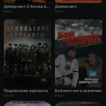
Диверсант 2: Конец войны
Диверсант
Bepul
Bepul
18
+
16
+
Подольские курсанты
Бой местного значения
Obuna
Bepul