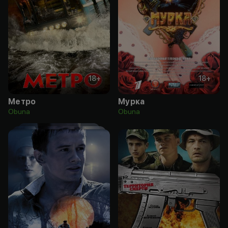
18
+
18
+
Метро
Мурка
Obuna
Obuna