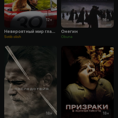
12
+
16
+
Невероятный мир глазами Энцо
Онегин
Sotib olish
Obuna
18
+
18
+