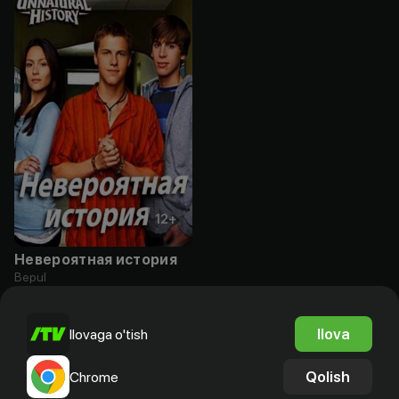
12
+
Невероятная история
Bepul
Ko`proq korsatish
Ilova
Ilovaga o'tish
Qolish
Chrome