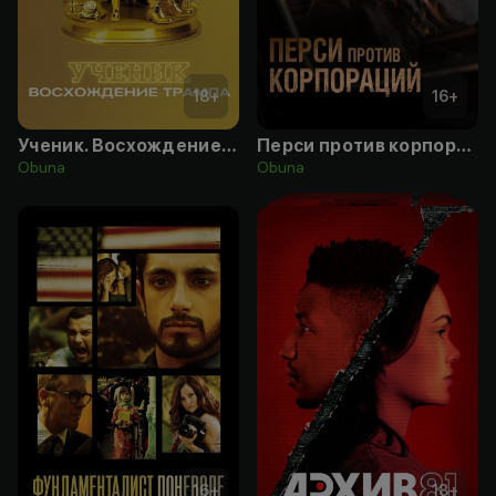
18
+
16
+
Ученик. Восхождение Трампа
Перси против корпораций
Obuna
Obuna
16
+
18
+