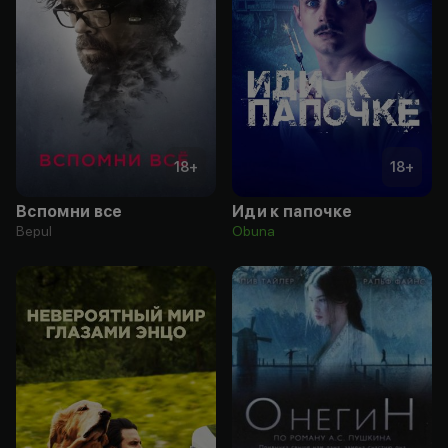
18
+
18
+
Вспомни все
Иди к папочке
Bepul
Obuna