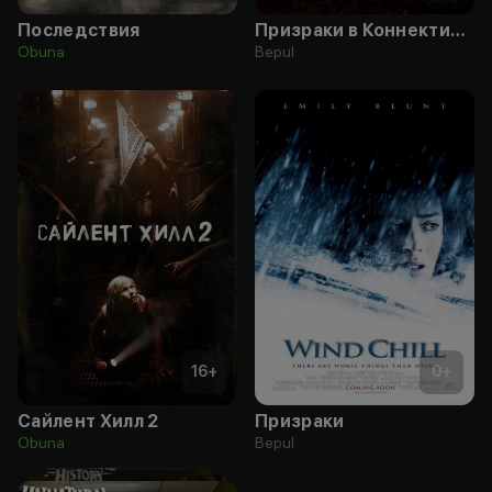
Последствия
Призраки в Коннектикуте
Obuna
Bepul
16
+
0
+
Сайлент Хилл 2
Призраки
Obuna
Bepul