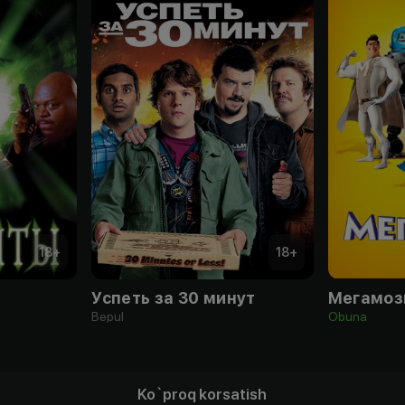
18
+
18
+
Успеть за 30 минут
Мегамоз
Bepul
Obuna
Ko`proq korsatish