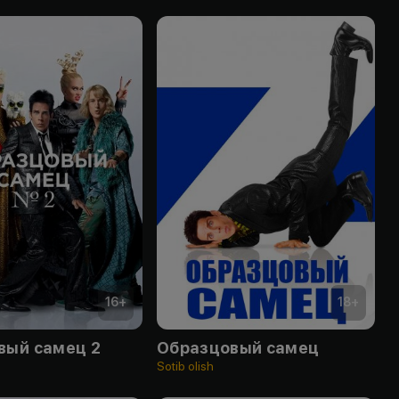
16
+
18
+
вый самец 2
Образцовый самец
Sotib olish