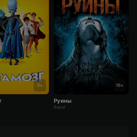
0
+
16
+
г
Руины
Bepul