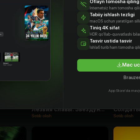
Oflayn tomosha qiling
Internetsiz ham tomosha qil
Tabiiy ishlash tezligi
macOS uchun yaratilgan silliq
Tiniq 4K sifat
HDR qo'llab-quvvatlashi bilan
Tasvir ustida tasvir
Ishlаб turib ham tomosha qil
Mac uc
Brauzer
App Store'da mavj
16
+
18
+
Лезвия славы: Звездуны на льду
Солдаты
Sotib olish
Sotib olish