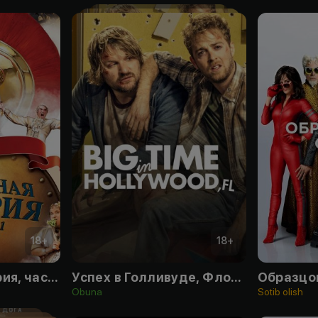
18
+
18
+
Всемирная история, часть 1
Успех в Голливуде, Флорида
Образцо
Obuna
Sotib olish