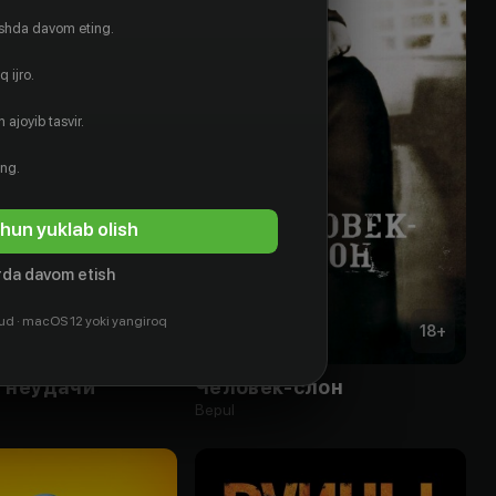
ishda davom eting.
 ijro.
 ajoyib tasvir.
ing.
hun yuklab olish
da davom etish
ud · macOS 12 yoki yangiroq
18
+
18
+
 неудачи
Человек-слон
Bepul