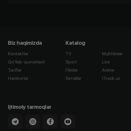
Biz haqimizda
Katalog
Kontaktlar
TV
Multfilmlar
Qo'llab-quvvatlash
Sport
Live
Tariflar
Filmlar
Anime
Hamkorlar
Seriallar
iTrack.uz
Ijtimoiy tarmoqlar