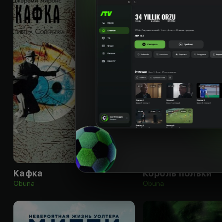
18
+
Кафка
Король польки
Obuna
Obuna