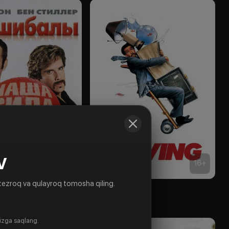
V
18
+
16
+
tezroq va qulayroq tomosha qiling.
лы
Переезд
Obuna
gizga saqlang.