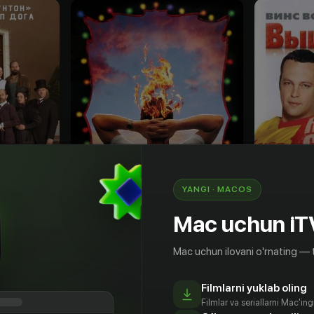
YANGI · MACOS
Mac uchun iT
0
+
18
+
Mac uchun ilovani o'rnating — 
Почище напалма
Вышиба
Obuna
Sotib olish
Filmlarni yuklab oling
Filmlar va seriallarni Mac'in