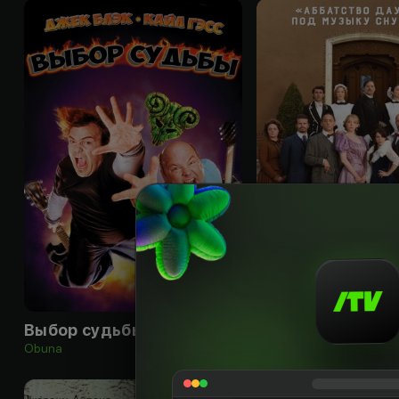
18
+
Выбор судьбы
Гнилые времена
Obuna
Obuna