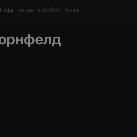
filmlar
Anime
FIFA 2026
Tariflar
Корнфелд