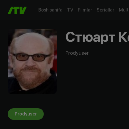
Bosh sahifa
TV
Filmlar
Seriallar
Mult
Стюарт 
Prodyuser
Prodyuser