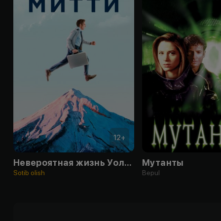
12
+
Невероятная жизнь Уолтера Митти
Мутанты
Sotib olish
Bepul