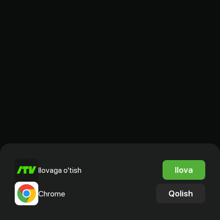
Ilova
Ilovaga o'tish
Qolish
Chrome