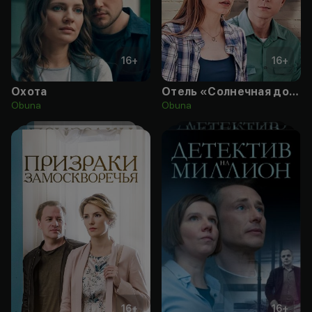
16
+
16
+
Охота
Отель «Солнечная долина»
Obuna
Obuna
16
+
16
+