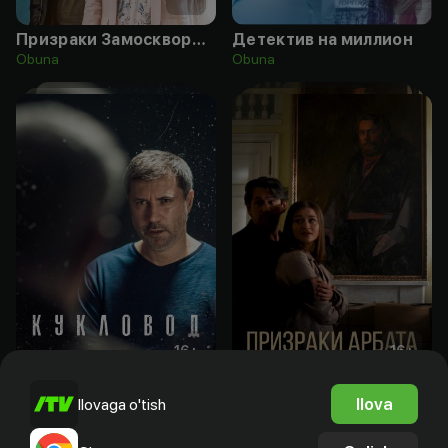
Призраки Замоскворечья
Детектив на миллион
Obuna
Obuna
16
+
16
+
Кукловод
Призраки Арбата
Ilova
Ilovaga o'tish
Obuna
Obuna