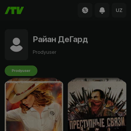
UZ
Райан ДеГард
Prodyuser
Prodyuser