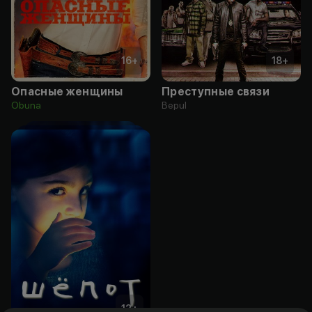
16
+
18
+
Опасные женщины
Преступные связи
Obuna
Bepul
12
+