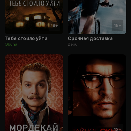
18
+
18
+
Тебе стоило уйти
Срочная доставка
Obuna
Bepul
18
+
12
+