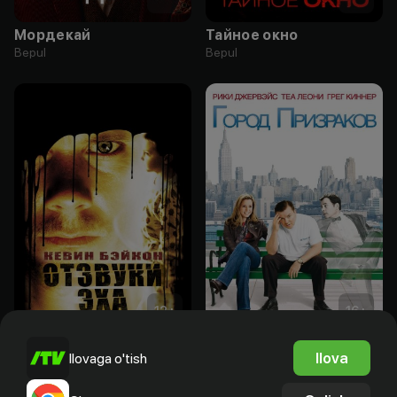
Мордекай
Тайное окно
Bepul
Bepul
12
+
16
+
Отзвуки эха
Город призраков
Ilova
Ilovaga o'tish
Bepul
Bepul