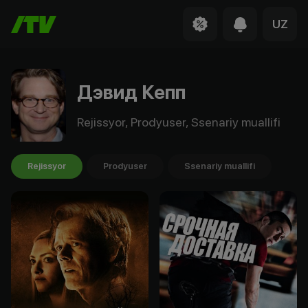
UZ
Дэвид Кепп
Rejissyor, Prodyuser, Ssenariy muallifi
Rejissyor
Prodyuser
Ssenariy muallifi