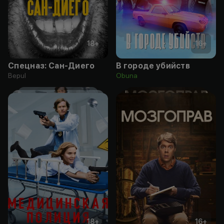
18
+
16
+
Спецназ: Сан-Диего
В городе убийств
Bepul
Obuna
18
+
16
+