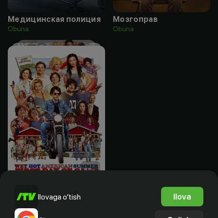
Медицинская полиция
Мозгоправ
Obuna
Obuna
18
+
Жаркое американское лето: Первый день лагеря
Ilova
Ilovaga o'tish
Bepul