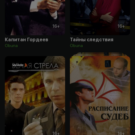
16
+
16
+
Капитан Гордеев
Тайны следствия
Obuna
Obuna
16
+
16
+