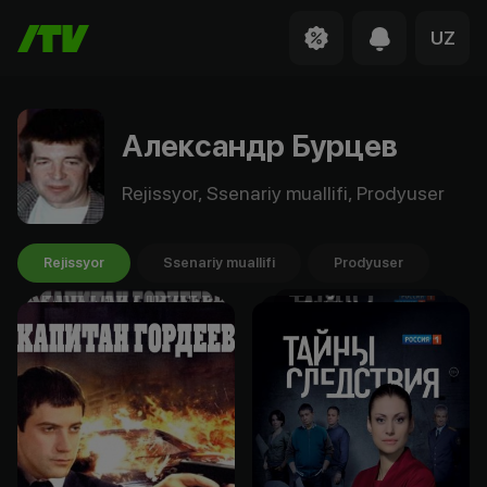
UZ
Александр Бурцев
Rejissyor, Ssenariy muallifi, Prodyuser
Rejissyor
Ssenariy muallifi
Prodyuser