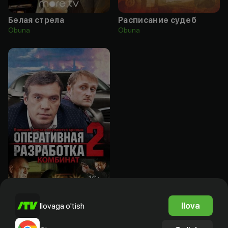
Белая стрела
Расписание судеб
Obuna
Obuna
16
+
Оперативная разработка 2: Комбинат
Ilova
Ilovaga o'tish
Bepul