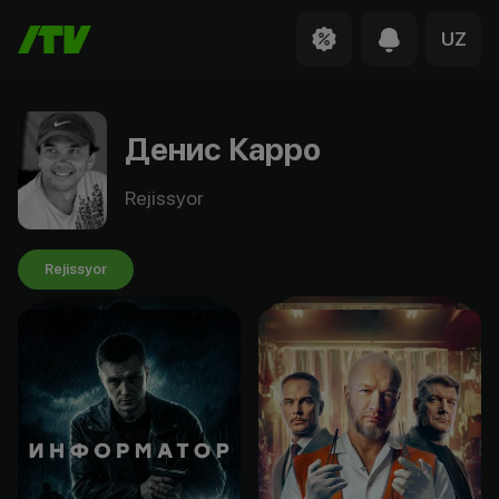
UZ
Денис Карро
Rejissyor
Rejissyor