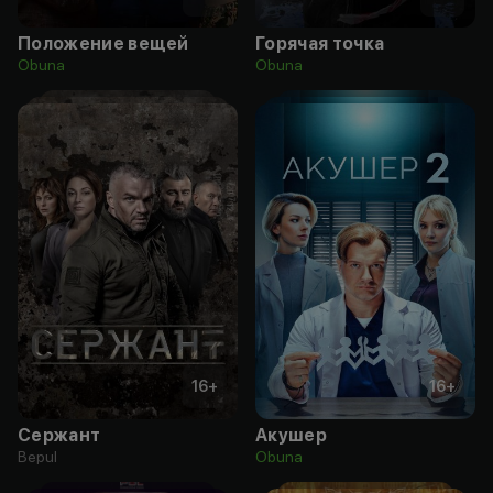
Положение вещей
Горячая точка
Obuna
Obuna
16
+
16
+
Сержант
Акушер
Bepul
Obuna