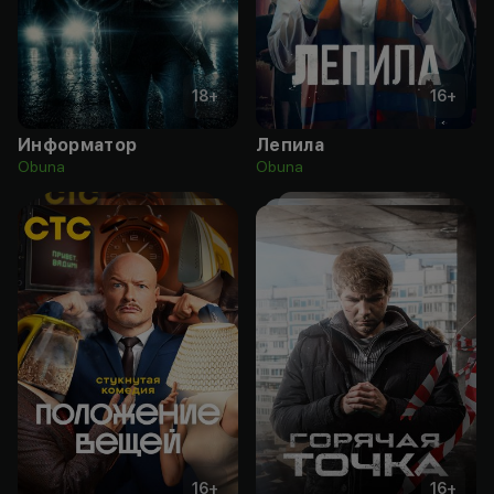
18
+
16
+
Информатор
Лепила
Obuna
Obuna
16
+
16
+