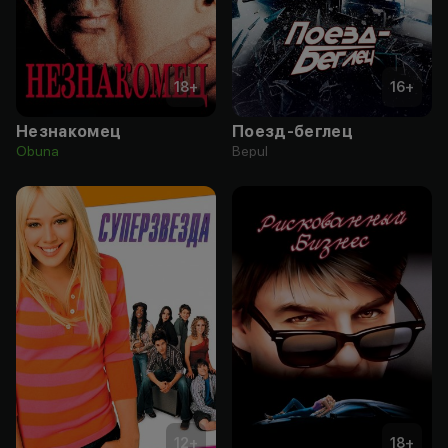
18
+
16
+
Незнакомец
Поезд-беглец
Obuna
Bepul
12
+
18
+