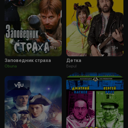
16
+
18
+
Заповедник страха
Детка
Obuna
Bepul