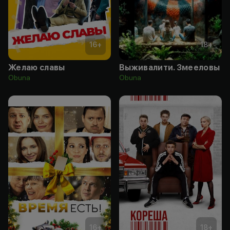
16
+
18
+
Желаю славы
Выживалити. Змееловы
Obuna
Obuna
16
+
18
+