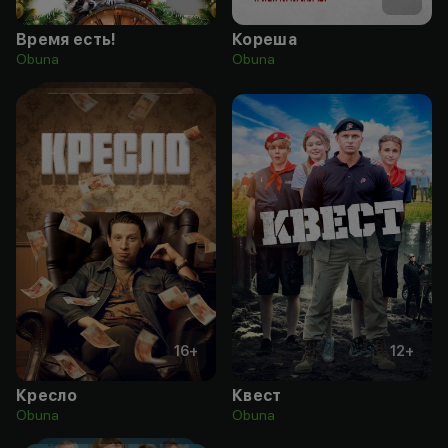
Время есть!
Кореша
Obuna
Obuna
16
+
12
+
Кресло
Квест
Obuna
Obuna