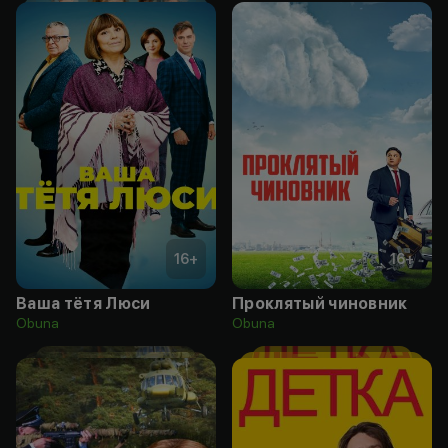
16
+
16
+
Ваша тётя Люси
Проклятый чиновник
Obuna
Obuna