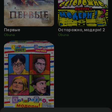
16
+
18
+
Первые
Осторожно, модерн! 2
Obuna
Obuna
18
+