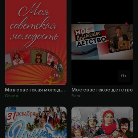
16
+
0
+
Моя советская молодость
Мое советское детство
Obuna
Bepul