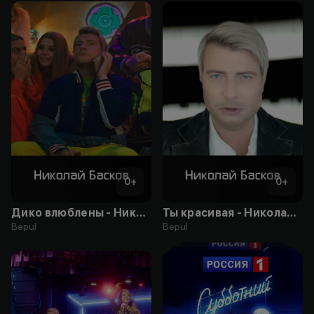
0
+
0
+
Дико влюблены - Николай Басков, Даня Милохин
Ты красивая - Николай Басков
Bepul
Bepul