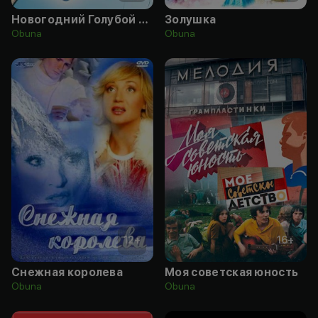
Новогодний Голубой огонек 2019
Золушка
Obuna
Obuna
12
+
16
+
Снежная королева
Моя советская юность
Obuna
Obuna