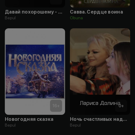
Давай похорошему - Николай Басков, Лариса Долина
Савва. Сердце воина
Bepul
Obuna
16
+
0
+
Новогодняя сказка
Ночь счастливых надежд - Лариса Долина, Николай Басков, Дима Билан, Юлианна Караулова
Bepul
Bepul