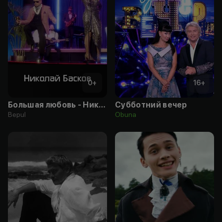
0
+
16
+
Большая любовь - Николай Басков, Любовь Успенская
Субботний вечер
Bepul
Obuna