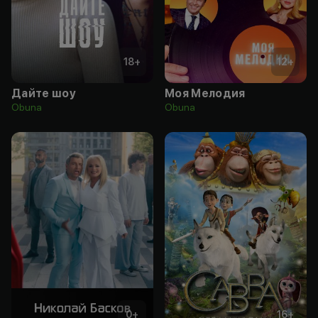
18
+
12
+
Дайте шоу
Моя Мелодия
Obuna
Obuna
0
+
16
+