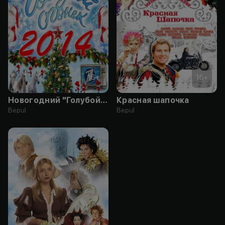
16
+
16
+
Новогодний "Голубой огонек"
Красная шапочка
Bepul
Bepul