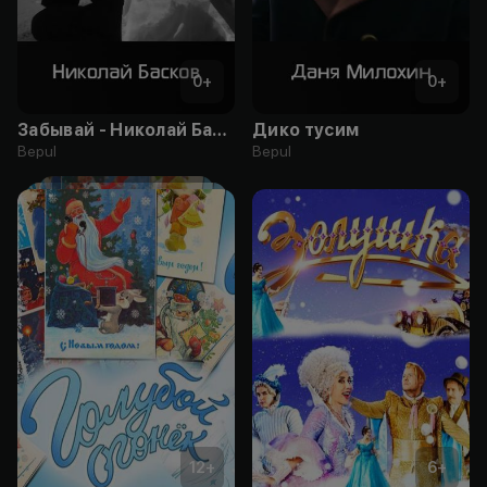
0
+
0
+
Забывай - Николай Басков
Дико тусим
Bepul
Bepul
12
+
6
+