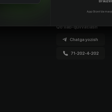
Brauzer
App Store'da mavj
Qo'llab-quvvatlash
Chatga yozish
71-202-4-202