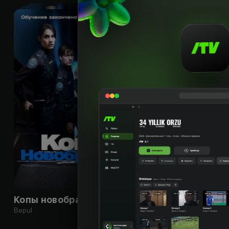
16
+
Копы новобранцы
Bepul