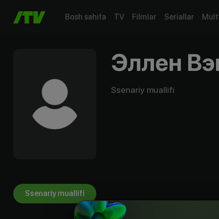
Bosh sahifa
TV
Filmlar
Seriallar
Mult
Эллен Вэ
Ssenariy muallifi
Ssenariy muallifi