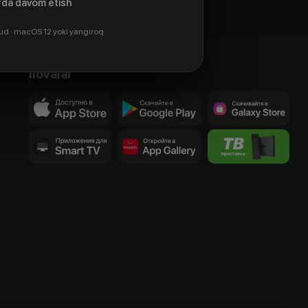
da davom etish
ud · macOS 12 yoki yangiroq
Ilovalar