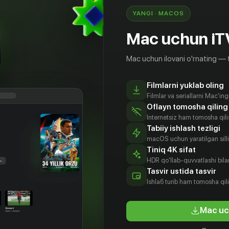
YANGI · MACOS
Mac uchun iT
Mac uchun ilovani o'rnating — 
Filmlarni yuklab oling
Filmlar va seriallarni Mac'in
Oflayn tomosha qiling
Internetsiz ham tomosha qil
Tabiiy ishlash tezligi
macOS uchun yaratilgan silliq
Tiniq 4K sifat
HDR qo'llab-quvvatlashi bilan
Tasvir ustida tasvir
Ishlаб turib ham tomosha qil
Mac uc