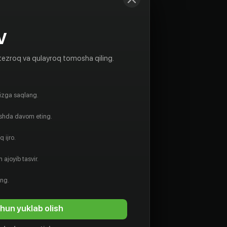
V
tezroq va qulayroq tomosha qiling.
gizga saqlang.
ishda davom eting.
 ijro.
 ajoyib tasvir.
ing.
hun yuklab olish