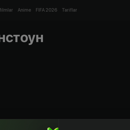
filmlar
Anime
FIFA 2026
Tariflar
нстоун