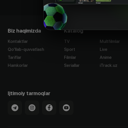
Biz haqimizda
Katalog
Kontaktlar
TV
Multfilmlar
Qo'llab-quvvatlash
Sport
Live
Tariflar
Filmlar
Anime
Hamkorlar
Seriallar
iTrack.uz
Ijtimoiy tarmoqlar