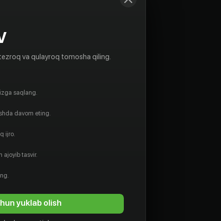
V
tezroq va qulayroq tomosha qiling.
gizga saqlang.
ishda davom eting.
 ijro.
 ajoyib tasvir.
ing.
hun yuklab olish