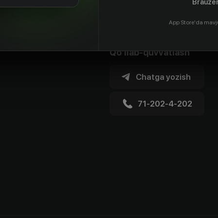
Brauzer
App Store'da mavj
Qo'llab-quvvatlash
Chatga yozish
71-202-4-202