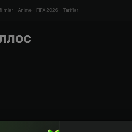
filmlar
Anime
FIFA 2026
Tariflar
ллос