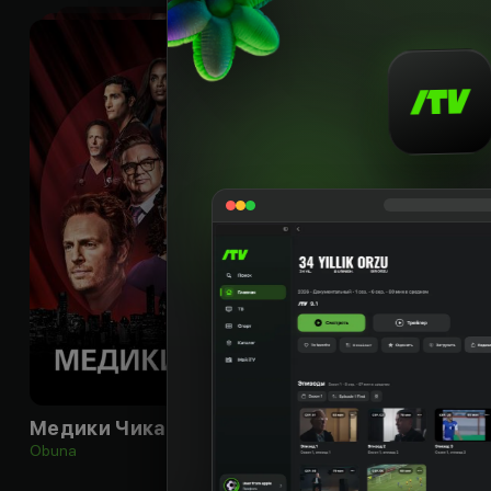
16
+
Медики Чикаго
Правосудие Чик
Obuna
Bepul