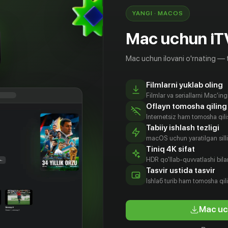
YANGI · MACOS
Mac uchun iT
Mac uchun ilovani o'rnating — 
Filmlarni yuklab oling
Filmlar va seriallarni Mac'in
Oflayn tomosha qiling
Internetsiz ham tomosha qil
Tabiiy ishlash tezligi
macOS uchun yaratilgan silliq
Tiniq 4K sifat
HDR qo'llab-quvvatlashi bilan
Tasvir ustida tasvir
16
+
Ishlаб turib ham tomosha qil
аго
Mac uc