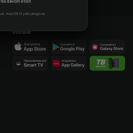
da davom etish
ud · macOS 12 yoki yangiroq
Ilovalar