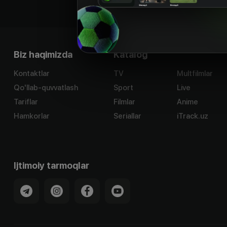
Biz haqimizda
Katalog
Kontaktlar
TV
Multfilmlar
Qo'llab-quvvatlash
Sport
Live
Tariflar
Filmlar
Anime
Hamkorlar
Seriallar
iTrack.uz
Ijtimoiy tarmoqlar