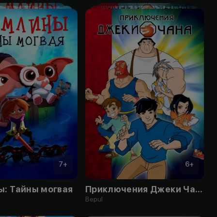
7
+
6
+
ы: Тайны могвая
Приключения Джеки Чана
Bepul