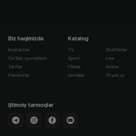
Biz haqimizda
Katalog
Kontaktlar
TV
Multfilmlar
Qo'llab-quvvatlash
Sport
Live
Tariflar
Filmlar
Anime
Hamkorlar
Seriallar
iTrack.uz
Ijtimoiy tarmoqlar