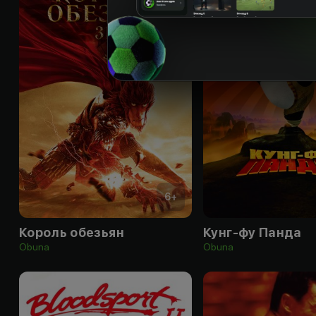
6
+
Король обезьян
Кунг-фу Панда
Obuna
Obuna