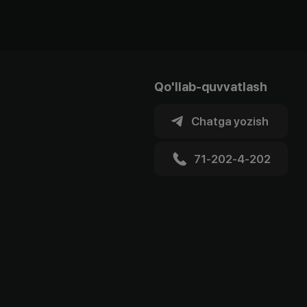
Qo'llab-quvvatlash
Chatga yozish
71-202-4-202