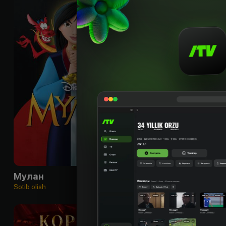
0
+
Мулан
Sotib olish
Obuna