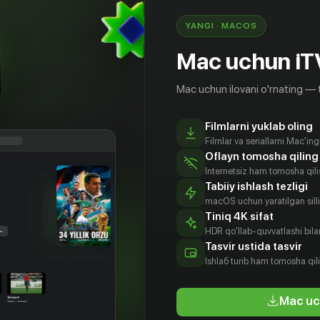
YANGI · MACOS
Mac uchun iT
Mac uchun ilovani o'rnating — 
Filmlarni yuklab oling
Filmlar va seriallarni Mac'in
Oflayn tomosha qiling
Internetsiz ham tomosha qil
Tabiiy ishlash tezligi
macOS uchun yaratilgan silliq
6
+
6
+
Tiniq 4K sifat
HDR qo'llab-quvvatlashi bilan
Tasvir ustida tasvir
Кунг-фу панда: Лапки судьбы
Эверест
Ниндзя I
Ishlаб turib ham tomosha qil
Obuna
Obuna
Mac uc