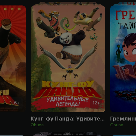
6
+
12
+
Кунг-фу Панда: Удивительные легенды
Гремлин
Obuna
Obuna