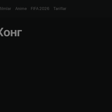
filmlar
Anime
FIFA 2026
Tariflar
Хонг