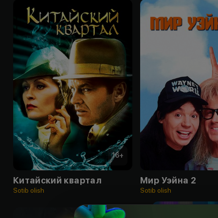
16
+
Китайский квартал
Мир Уэйна 2
Sotib olish
Sotib olish