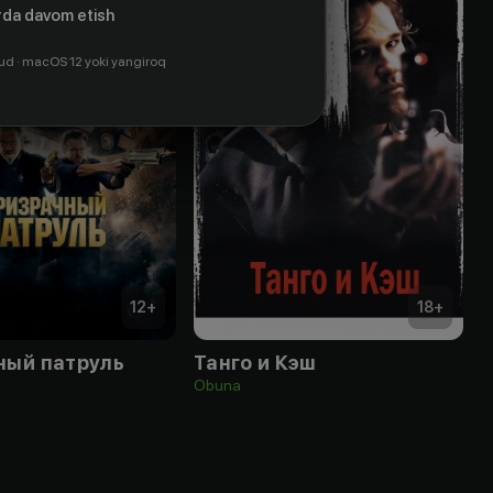
da davom etish
ud · macOS 12 yoki yangiroq
12
+
18
+
ный патруль
Танго и Кэш
Obuna