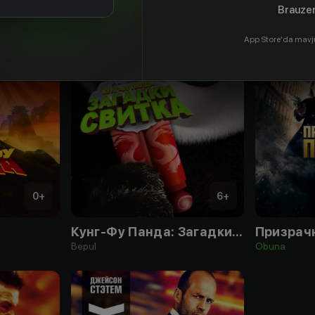
Brauzer
App Store'da mavj
0
+
6
+
Кунг-Фу Панда: Загадки свитка
Призрач
Bepul
Obuna