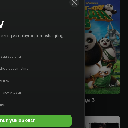
V
tezroq va qulayroq tomosha qiling.
gizga saqlang.
ishda davom eting.
 ijro.
18
+
6
+
 ajoyib tasvir.
II: Господство
Кунг-фу Панда 3
ing.
Obuna
hun yuklab olish