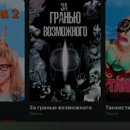
12
+
16
+
За гранью возможного
Танкист
Obuna
Obuna