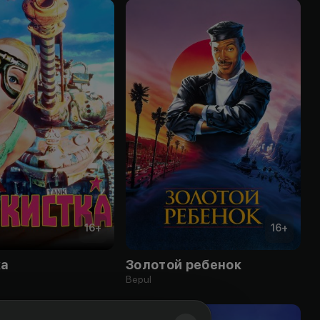
16
+
16
+
ка
Золотой ребенок
Bepul