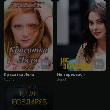
16
+
16
+
Красотка Ляля
Не зарекайся
Obuna
Bepul