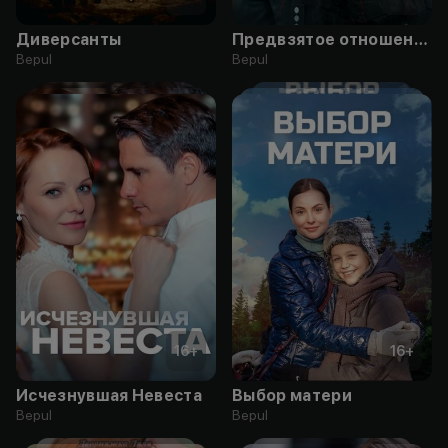
Диверсанты
Предвзятое отношение
Bepul
Bepul
16
+
16
+
Исчезнувшая Невеста
Выбор матери
Bepul
Bepul