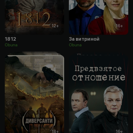
12
+
16
+
1812
За витриной
Obuna
Obuna
18
+
16
+