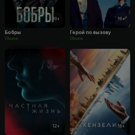
16
+
16
+
Бобры
Герой по вызову
Obuna
Obuna
12
+
18
+