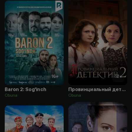
16
+
12
+
Baron 2: Sog'inch
Провинциальный детектив
Obuna
Obuna