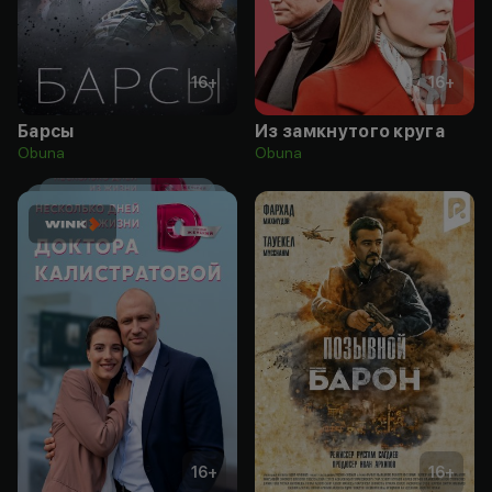
16
+
16
+
Барсы
Из замкнутого круга
Obuna
Obuna
16
+
16
+