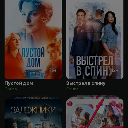
16
+
12
+
Пустой дом
Выстрел в спину
Obuna
Obuna