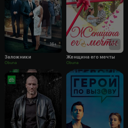
16
+
12
+
Заложники
Женщина его мечты
Obuna
Obuna