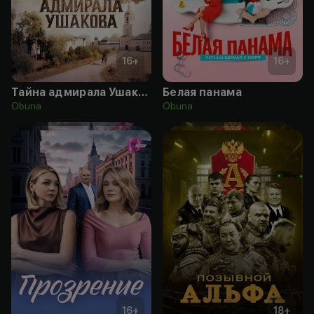
16
+
16
+
Тайна адмирала Ушакова
Белая панама
Obuna
Obuna
16
+
18
+