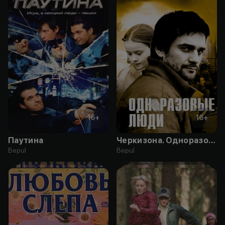
16
+
16
+
Паутина
Черкизона. Одноразовые люди
Bepul
Bepul