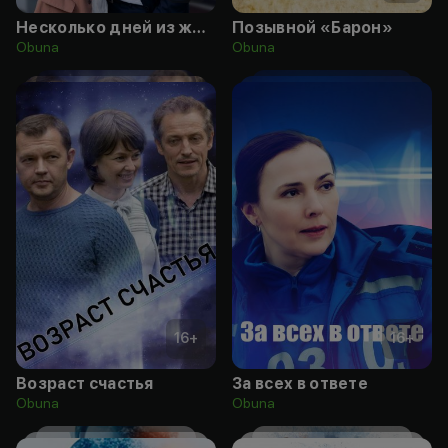
Несколько дней из жизни доктора Калистратовой
Позывной «Барон»
Obuna
Obuna
16
+
16
+
Возраст счастья
За всех в ответе
Obuna
Obuna