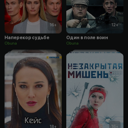
16
+
12
+
Наперекор судьбе
Один в поле воин
Obuna
Obuna
18
+
16
+