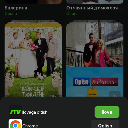
Балерина
Отчаянный домохозяин
Obuna
Obuna
16
+
0
+
Лучшая неделя моей жизни
Орел и Решка: Шоппинг
Ilova
Ilovaga o'tish
Obuna
Bepul
Qolish
Chrome