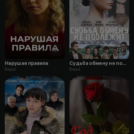
16
+
12
+
Нарушая правила
Судьба обмену не подлежит
Bepul
Bepul