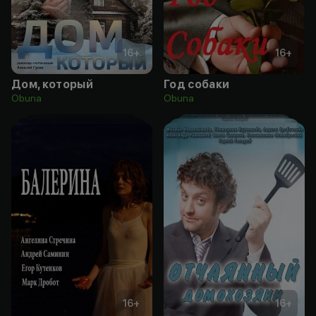
16
+
16
+
Дом, который
Год собаки
Obuna
Obuna
16
+
16
+