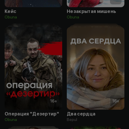
Кейс
Незакрытая мишень
Obuna
Obuna
16
+
16
+
Операция "Дезертир"
Два сердца
Obuna
Bepul