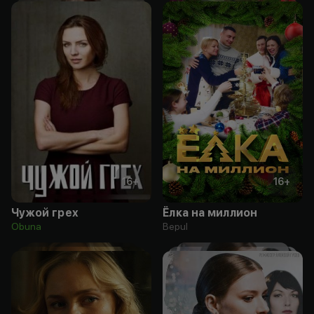
16
+
16
+
Чужой грех
Ёлка на миллион
Obuna
Bepul