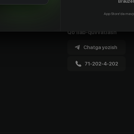
Brauzer
App Store'da mavj
Qo'llab-quvvatlash
Chatga yozish
71-202-4-202