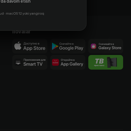
da davom etish
ud · macOS 12 yoki yangiroq
Ilovalar