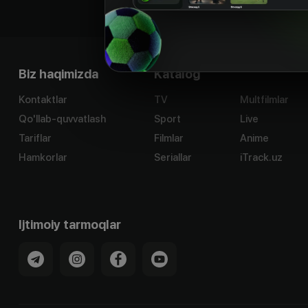
Biz haqimizda
Katalog
Kontaktlar
TV
Multfilmlar
Qo'llab-quvvatlash
Sport
Live
Tariflar
Filmlar
Anime
Hamkorlar
Seriallar
iTrack.uz
Ijtimoiy tarmoqlar