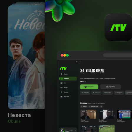
16
+
Невеста
Земляк
Obuna
Obuna