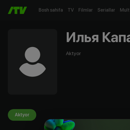
Bosh sahifa
TV
Filmlar
Seriallar
Mult
Илья Кап
Aktyor
Aktyor