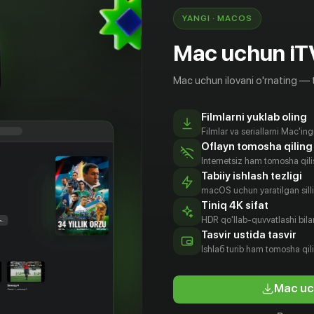
YANGI · MACOS
Mac uchun iT
Mac uchun ilovani o'rnating — 
Filmlarni yuklab oling
Filmlar va seriallarni Mac'in
Oflayn tomosha qiling
Internetsiz ham tomosha qil
Tabiiy ishlash tezligi
macOS uchun yaratilgan silliq
Tiniq 4K sifat
HDR qo'llab-quvvatlashi bilan
Tasvir ustida tasvir
18
+
16
+
Ishlаб turib ham tomosha qil
15 суток
Полосат
Mac uc
Obuna
Obuna