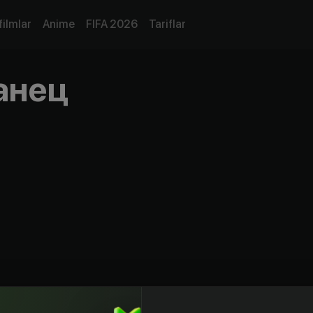
filmlar
Anime
FIFA 2026
Tariflar
анец