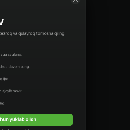
V
tezroq va qulayroq tomosha qiling.
gizga saqlang.
ishda davom eting.
 ijro.
 ajoyib tasvir.
12
+
ing.
ое счастье
hun yuklab olish