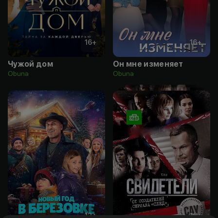
16
+
16
+
Чужой дом
Он мне изменяет
Obuna
Obuna
12
+
16
+