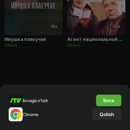
16
+
18
+
Ивушка плакучая
Агент национальной безопасности
Obuna
Obuna
Ilova
Ilovaga o'tish
Qolish
Chrome