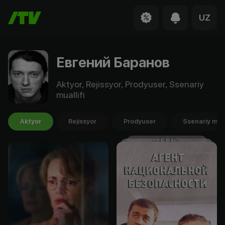
UZ
Евгений Баранов
Aktyor, Rejissyor, Prodyuser, Ssenariy
muallifi
Aktyor
Rejissyor
Prodyuser
Ssenariy mual