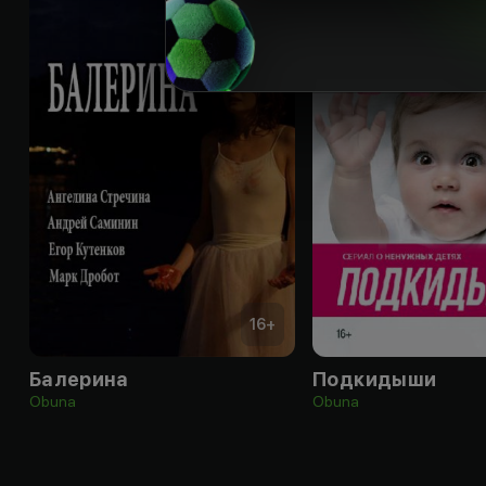
16
+
Балерина
Подкидыши
Obuna
Obuna