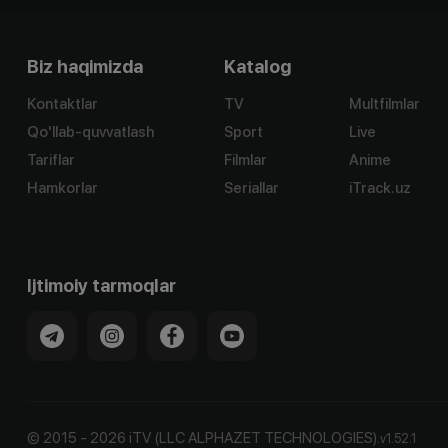
Biz haqimizda
Katalog
Kontaktlar
TV
Multfilmlar
Qo'llab-quvvatlash
Sport
Live
Tariflar
Filmlar
Anime
Hamkorlar
Seriallar
iTrack.uz
Ijtimoiy tarmoqlar
©
2015
-
2026
iTV (LLC ALPHAZET TECHNOLOGIES).
v
1.52.1