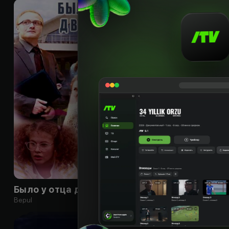
16
+
Было у отца два сына
Любовь слепа
Bepul
Bepul