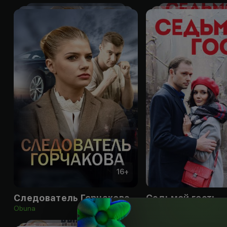
16
+
Следователь Горчакова
Седьмой гость
Obuna
Obuna