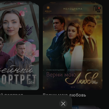
16
+
16
+
й портрет
Верни мою любовь
Obuna