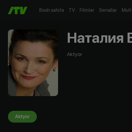
Bosh sahifa
TV
Filmlar
Seriallar
Mult
Наталия 
Aktyor
Aktyor