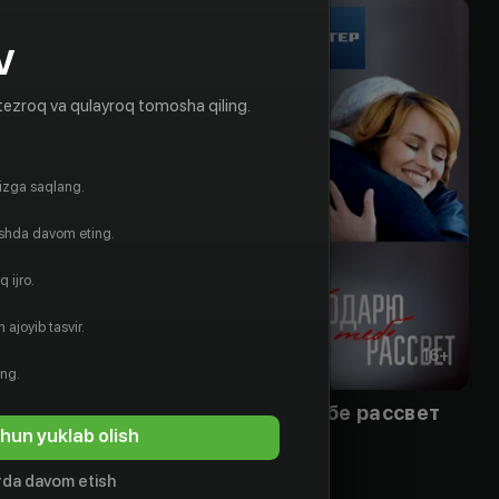
V
tezroq va qulayroq tomosha qiling.
gizga saqlang.
ishda davom eting.
 ijro.
 ajoyib tasvir.
16
+
16
+
ing.
Я подарю тебе рассвет
hun yuklab olish
Obuna
da davom etish