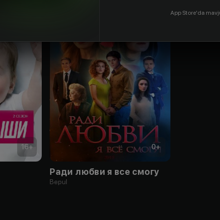
App Store'da mavj
16
+
0
+
Ради любви я все смогу
Bepul