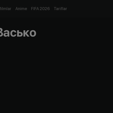
filmlar
Anime
FIFA 2026
Tariflar
Васько