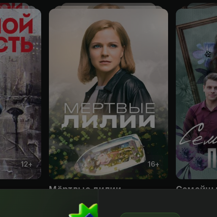
12
+
16
+
Мёртвые лилии
Семейны
Obuna
Obuna