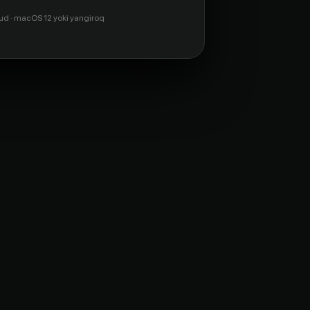
ud · macOS 12 yoki yangiroq