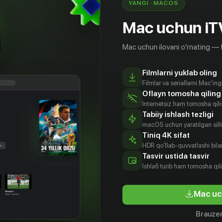
YANGI · MACOS
Mac uchun iT
Mac uchun ilovani o'rnating — 
Filmlarni yuklab oling
Filmlar va seriallarni Mac'in
Oflayn tomosha qiling
Internetsiz ham tomosha qil
Tabiiy ishlash tezligi
macOS uchun yaratilgan silliq
Tiniq 4K sifat
HDR qo'llab-quvvatlashi bilan
Tasvir ustida tasvir
16
+
16
+
Ishlаб turib ham tomosha qil
Перекрестки
Ведьма
Mac uc
Bepul
Obuna
Brauzer