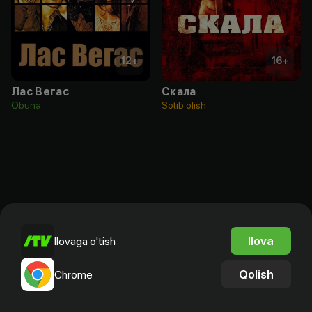
12
+
16
+
Лас Вегас
Скала
Obuna
Sotib olish
Ilova
Ilovaga o'tish
Qolish
Chrome