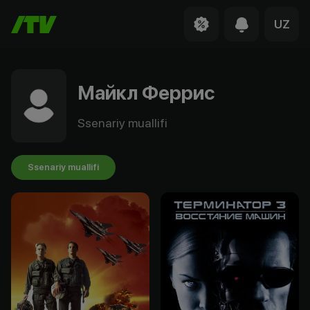
UZ
Майкл Феррис
Ssenariy muallifi
Ssenariy muallifi