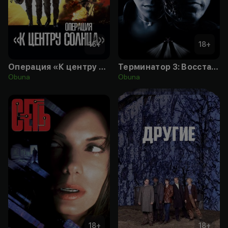
16
+
18
+
Операция «К центру Солнца»
Терминатор 3: Восстание машин
Obuna
Obuna
18
+
18
+