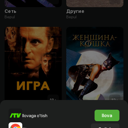
Сеть
Другие
Bepul
Bepul
18
+
12
+
Игра
Женщина-кошка
Ilova
Ilovaga o'tish
Obuna
Obuna