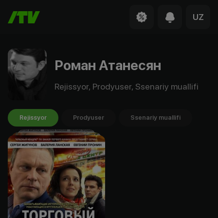
UZ
Роман Атанесян
Rejissyor, Prodyuser, Ssenariy muallifi
Rejissyor
Prodyuser
Ssenariy muallifi