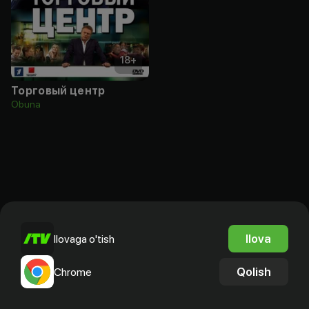
18
+
Торговый центр
Obuna
Ilova
Ilovaga o'tish
Qolish
Chrome