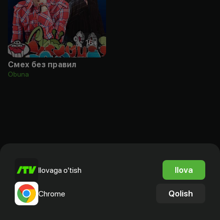
16
+
Смех без правил
Obuna
Ilova
Ilovaga o'tish
Qolish
Chrome