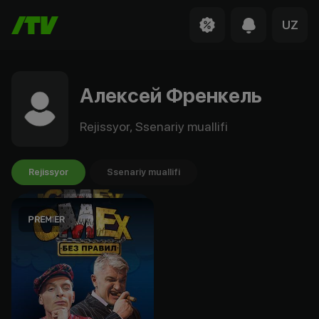
UZ
Алексей Френкель
Rejissyor, Ssenariy muallifi
Rejissyor
Ssenariy muallifi