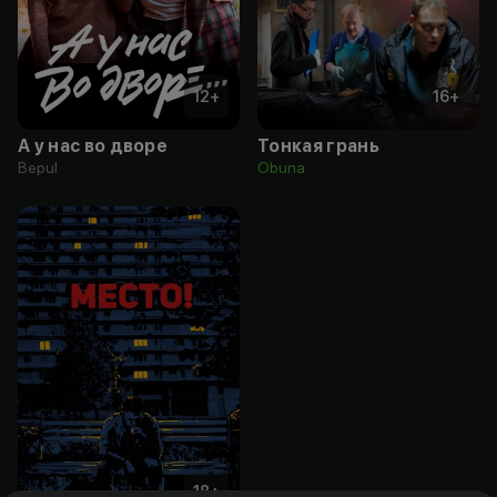
12
+
16
+
А у нас во дворе
Тонкая грань
Bepul
Obuna
18
+