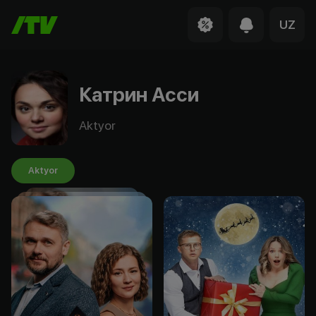
UZ
Катрин Асси
Aktyor
Aktyor