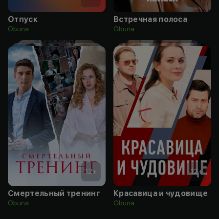
Отпуск
Встречная полоса
Obuna
Obuna
12
+
12
+
Смертельный тренинг
Красавица и чудовище
Obuna
Obuna