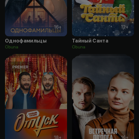
16
+
12
+
Однофамильцы
Тайный Санта
Obuna
Obuna
18
+
16
+