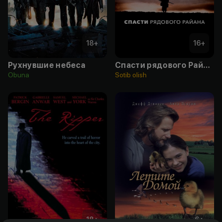
18
+
16
+
Рухнувшие небеса
Спасти рядового Райана
Obuna
Sotib olish
18
+
6
+