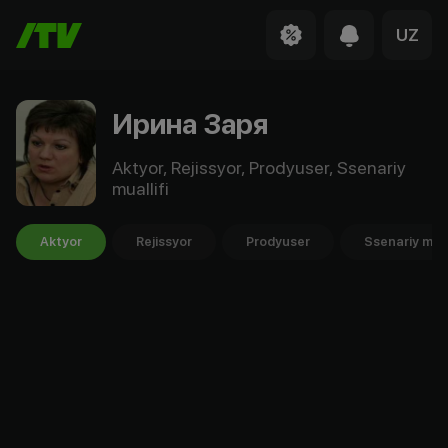
UZ
Ирина Заря
Aktyor, Rejissyor, Prodyuser, Ssenariy
muallifi
Aktyor
Rejissyor
Prodyuser
Ssenariy mual