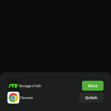
Ilova
Ilovaga o'tish
Qolish
Chrome