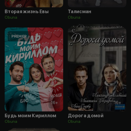
Вторая жизнь Евы
Талисман
Obuna
Obuna
16
+
16
+
Будь моим Кириллом
Дорога домой
Obuna
Obuna