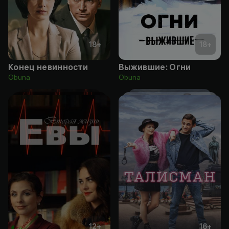
18
+
18
+
Конец невинности
Выжившие: Огни
Obuna
Obuna
12
+
16
+