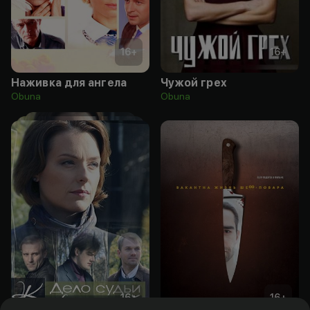
16
+
16
+
Наживка для ангела
Чужой грех
Obuna
Obuna
16
+
16
+