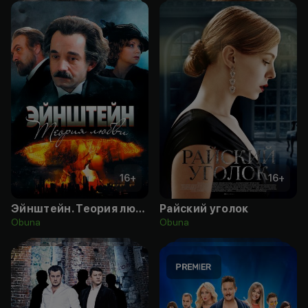
16
+
16
+
Эйнштейн. Теория любви
Райский уголок
Obuna
Obuna