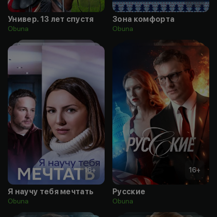
Универ. 13 лет спустя
Зона комфорта
Obuna
Obuna
16
+
16
+
Я научу тебя мечтать
Русские
Obuna
Obuna