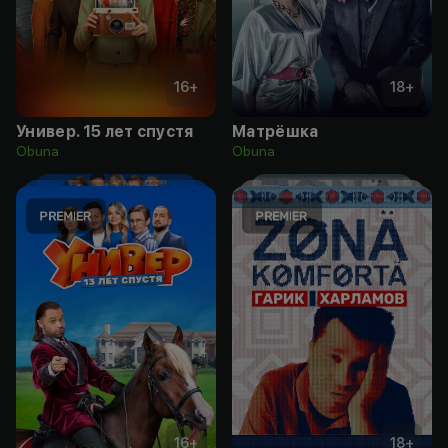
16
+
18
+
Универ. 15 лет спустя
Матрёшка
Obuna
Obuna
16
+
18
+