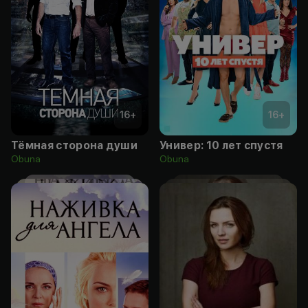
16
+
16
+
Тёмная сторона души
Универ: 10 лет спустя
Obuna
Obuna