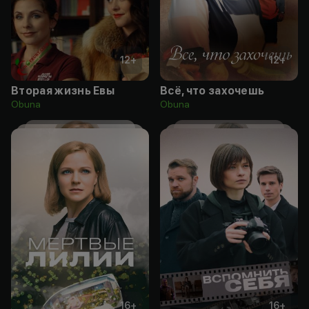
12
+
12
+
Вторая жизнь Евы
Всё, что захочешь
Obuna
Obuna
16
+
16
+