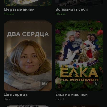
Мёртвые лилии
Вспомнить себя
Obuna
Obuna
16
+
16
+
Два сердца
Ёлка на миллион
Bepul
Bepul