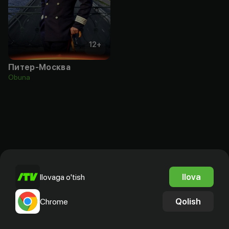
12
+
Питер-Москва
Obuna
Ilova
Ilovaga o'tish
Qolish
Chrome