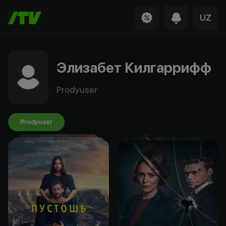
UZ
Элизабет Килгаррифф
Prodyuser
Prodyuser