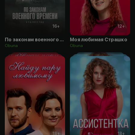
16
+
12
+
По законам военного времени
Моя любимая Страшко
Obuna
Obuna
18
+
18
+