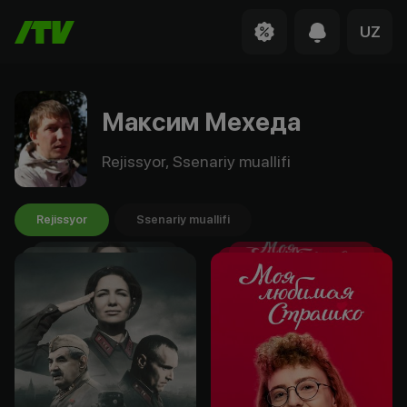
UZ
Максим Мехеда
Rejissyor, Ssenariy muallifi
Rejissyor
Ssenariy muallifi