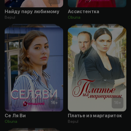
Найду пару любимому
Ассистентка
Bepul
Obuna
16
+
16
+
Се Ля Ви
Платье из маргариток
Obuna
Bepul