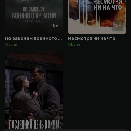
16
+
12
+
По законам военного времени
Несмотря ни на что
Obuna
Obuna
16
+