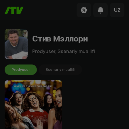
UZ
Стив Мэллори
Prodyuser, Ssenariy muallifi
Prodyuser
Ssenariy muallifi