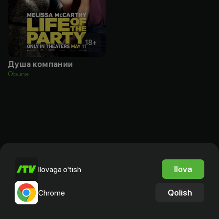
18
+
Душа компании
Obuna
Ilova
Ilovaga o'tish
Qolish
Chrome