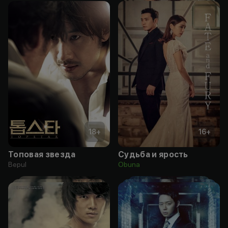
18
+
16
+
Топовая звезда
Судьба и ярость
Bepul
Obuna