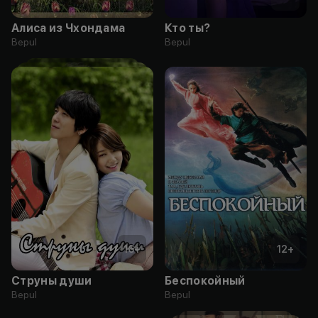
Алиса из Чхондама
Кто ты?
Bepul
Bepul
16
+
12
+
Струны души
Беспокойный
Bepul
Bepul