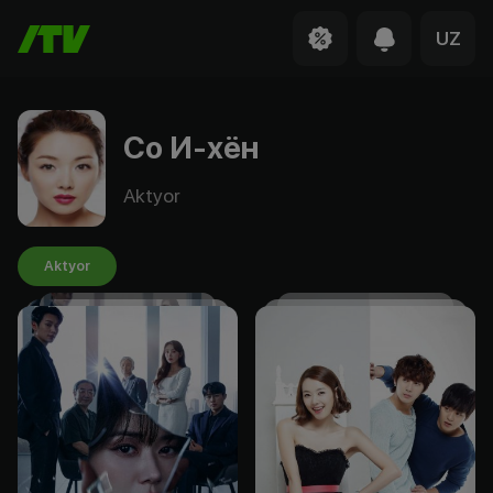
UZ
Со И-хён
Aktyor
Aktyor