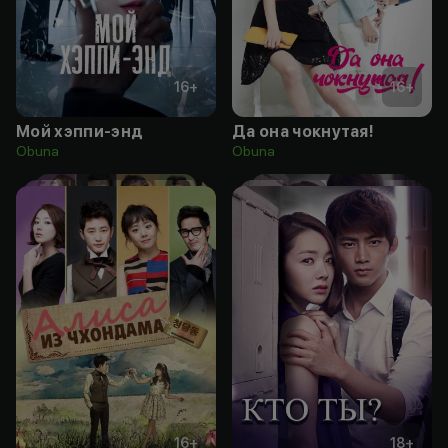
16
+
16
+
Мой хэппи-энд
Да она чокнутая!
Obuna
Obuna
16
+
18
+