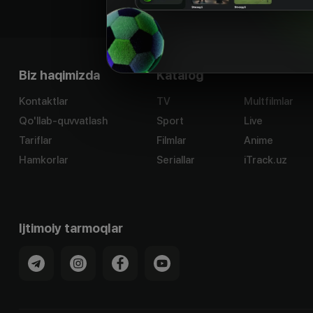
Biz haqimizda
Katalog
Kontaktlar
TV
Multfilmlar
Qo'llab-quvvatlash
Sport
Live
Tariflar
Filmlar
Anime
Hamkorlar
Seriallar
iTrack.uz
Ijtimoiy tarmoqlar