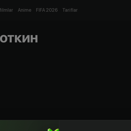
filmlar
Anime
FIFA 2026
Tariflar
откин