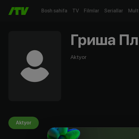
Bosh sahifa
TV
Filmlar
Seriallar
Mult
Гриша Пл
Aktyor
Aktyor