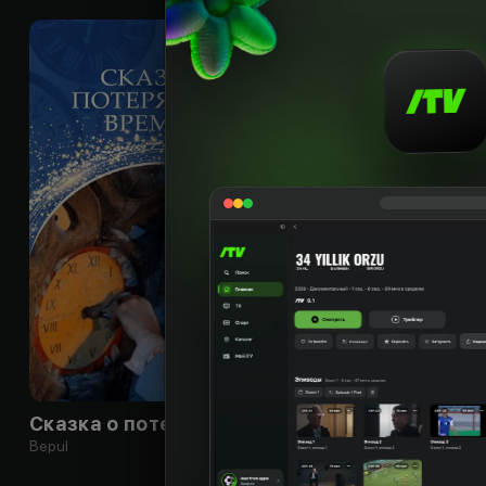
0
+
Сказка о потерянном времени
Bepul