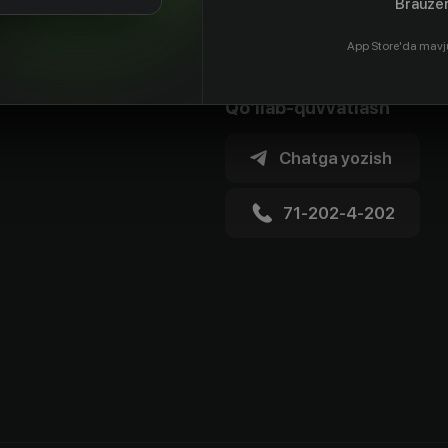
Brauzer
App Store'da mavj
Qo'llab-quvvatlash
Chatga yozish
71-202-4-202