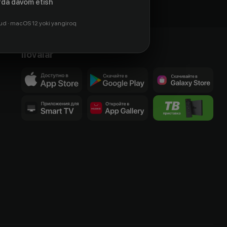
da davom etish
ud · macOS 12 yoki yangiroq
Ilovalar