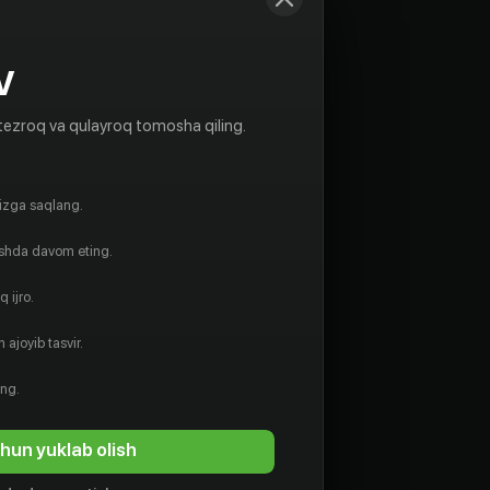
V
tezroq va qulayroq tomosha qiling.
gizga saqlang.
ishda davom eting.
 ijro.
 ajoyib tasvir.
ing.
hun yuklab olish