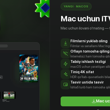
YANGI · MACOS
Mac uchun iT
Mac uchun ilovani o'rnating — 
Filmlarni yuklab oling
Filmlar va seriallarni Mac'in
Oflayn tomosha qiling
Internetsiz ham tomosha qil
Tabiiy ishlash tezligi
macOS uchun yaratilgan silliq
Tiniq 4K sifat
HDR qo'llab-quvvatlashi bilan
Tasvir ustida tasvir
Ishlаб turib ham tomosha qil
Mac uc