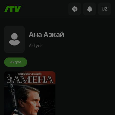
UZ
Ана Азкай
Aktyor
Aktyor