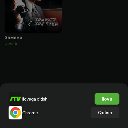
18
+
Замена
Obuna
Ilova
Ilovaga o'tish
Qolish
Chrome