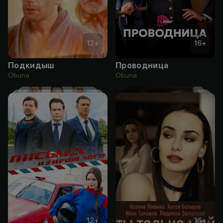
12
+
16
+
Подкидыш
Проводница
Obuna
Obuna
12
+
16
+