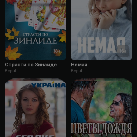
18
+
16
+
Страсти по Зинаиде
Немая
Bepul
Bepul