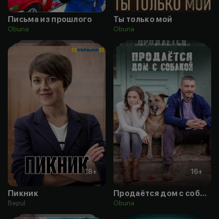
Письма из прошлого
Ты только мой
Obuna
Obuna
18
+
16
+
Пикник
Продаётся дом с собакой
Bepul
Obuna