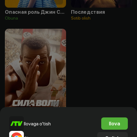
Опасная роль Джин Сиберг
Последствия
Obuna
Sotib olish
18
+
Сила воли
Ilova
Ilovaga o'tish
Obuna